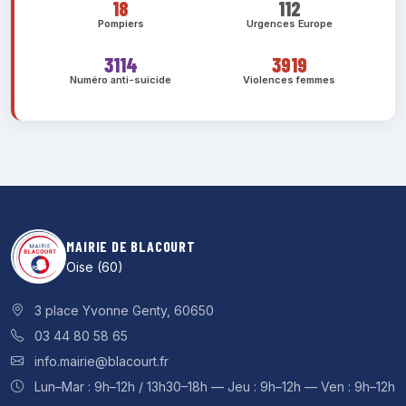
18
112
Pompiers
Urgences Europe
3114
3919
Numéro anti-suicide
Violences femmes
MAIRIE DE BLACOURT
Oise (60)
3 place Yvonne Genty, 60650
03 44 80 58 65
info.mairie@blacourt.fr
Lun–Mar : 9h–12h / 13h30–18h — Jeu : 9h–12h — Ven : 9h–12h