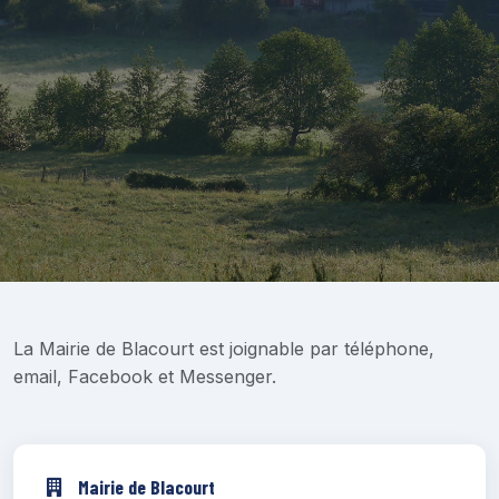
NOUS CONTACTER
La Mairie de Blacourt est joignable par téléphone,
La Mairie de Blacourt est à votre écoute
email, Facebook et Messenger.
Mairie de Blacourt