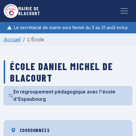
Aller au contenu principal
MAIRIE DE
BLACOURT
Le secrétariat de mairie sera fermé du 3 au 21 août inclus.
Accueil
L'École
ÉCOLE DANIEL MICHEL DE
BLACOURT
En regroupement pédagogique avec l'école
d'Espaubourg
COORDONNÉES