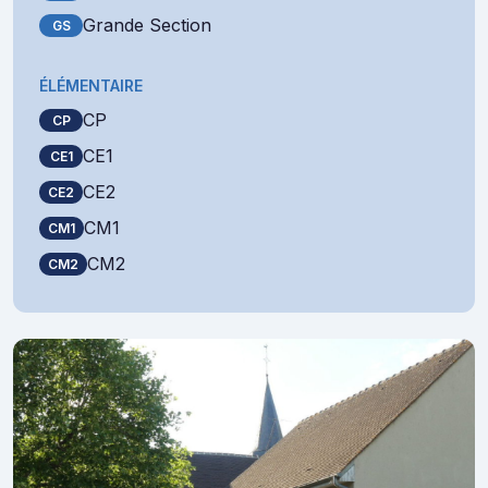
Grande Section
GS
ÉLÉMENTAIRE
CP
CP
CE1
CE1
CE2
CE2
CM1
CM1
CM2
CM2